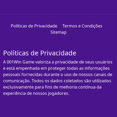
Políticas de Privacidade
Termos e Condições
Sitemap
Políticas de Privacidade
A 001Win Game valoriza a privacidade de seus usuários
e está empenhada em proteger todas as informações
pessoais fornecidas durante o uso de nossos canais de
comunicação. Todos os dados coletados são utilizados
exclusivamente para fins de melhoria contínua da
experiência de nossos jogadores.