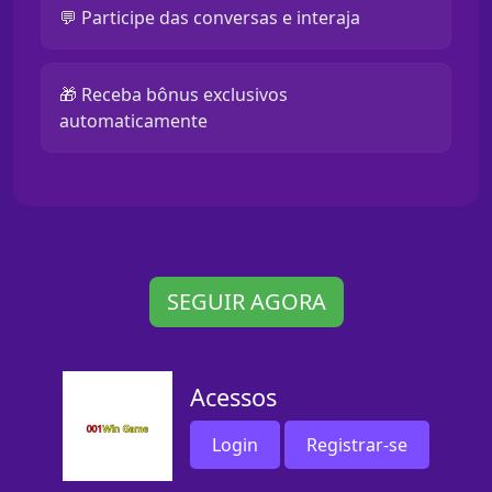
💬 Participe das conversas e interaja
🎁 Receba bônus exclusivos
automaticamente
SEGUIR AGORA
Acessos
Login
Registrar-se