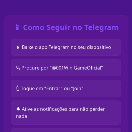
📱 Como Seguir no Telegram
📱 Baixe o app Telegram no seu dispositivo
🔍 Procure por "@001Win GameOficial"
👆 Toque em "Entrar" ou "Join"
🔔 Ative as notificações para não perder
nada