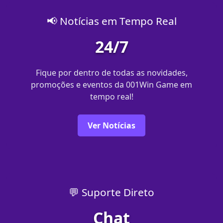
📢 Notícias em Tempo Real
24/7
Fique por dentro de todas as novidades,
promoções e eventos da 001Win Game em
tempo real!
Ver Notícias
💬 Suporte Direto
Chat