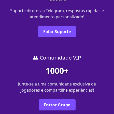
Suporte direto via Telegram, respostas rápidas e
atendimento personalizado!
Falar Suporte
👥 Comunidade VIP
1000+
Junte-se a uma comunidade exclusiva de
jogadores e compartilhe experiências!
Entrar Grupo