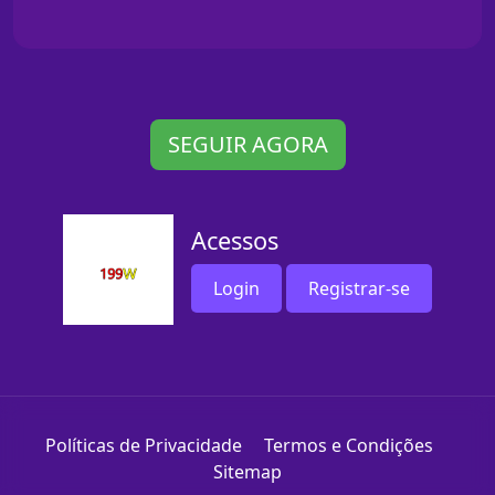
SEGUIR AGORA
Acessos
Login
Registrar-se
Políticas de Privacidade
Termos e Condições
Sitemap