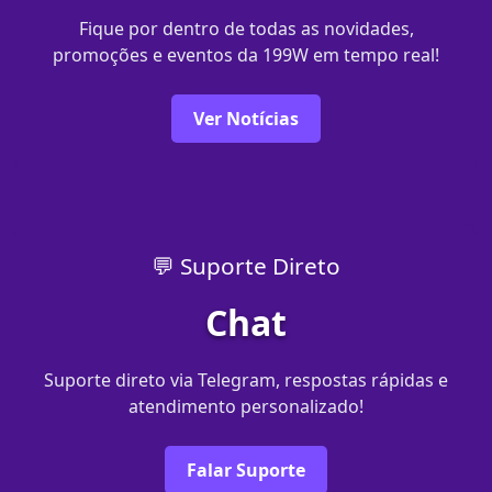
Fique por dentro de todas as novidades,
promoções e eventos da 199W em tempo real!
Ver Notícias
💬 Suporte Direto
Chat
Suporte direto via Telegram, respostas rápidas e
atendimento personalizado!
Falar Suporte