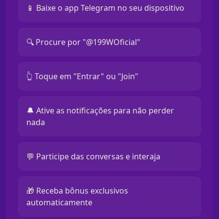
📱 Baixe o app Telegram no seu dispositivo
🔍 Procure por "@199WOficial"
👆 Toque em "Entrar" ou "Join"
🔔 Ative as notificações para não perder
nada
💬 Participe das conversas e interaja
🎁 Receba bônus exclusivos
automaticamente