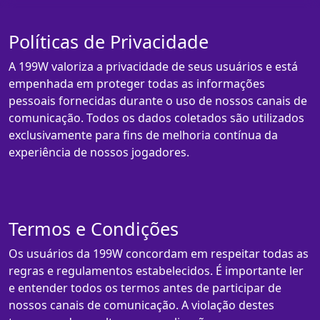
Políticas de Privacidade
A 199W valoriza a privacidade de seus usuários e está
empenhada em proteger todas as informações
pessoais fornecidas durante o uso de nossos canais de
comunicação. Todos os dados coletados são utilizados
exclusivamente para fins de melhoria contínua da
experiência de nossos jogadores.
Termos e Condições
Os usuários da 199W concordam em respeitar todas as
regras e regulamentos estabelecidos. É importante ler
e entender todos os termos antes de participar de
nossos canais de comunicação. A violação destes