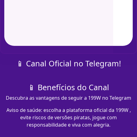
📱 Canal Oficial no Telegram!
📱 Benefícios do Canal
Descubra as vantagens de seguir a 199W no Telegram
Aviso de saúde: escolha a plataforma oficial da 199W ,
evite riscos de versões piratas, jogue com
responsabilidade e viva com alegria.