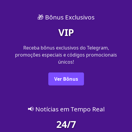
🎁 Bônus Exclusivos
VIP
Receba bônus exclusivos do Telegram,
promoções especiais e códigos promocionais
únicos!
Ver Bônus
📢 Notícias em Tempo Real
24/7