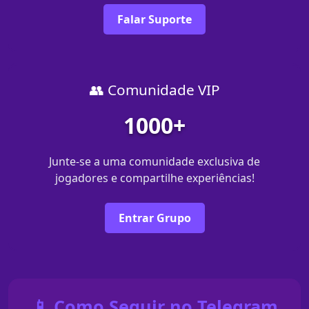
Falar Suporte
👥 Comunidade VIP
1000+
Junte-se a uma comunidade exclusiva de
jogadores e compartilhe experiências!
Entrar Grupo
📱 Como Seguir no Telegram