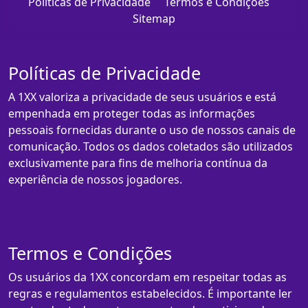
Políticas de Privacidade
Termos e Condições
Sitemap
Políticas de Privacidade
A 1XX valoriza a privacidade de seus usuários e está
empenhada em proteger todas as informações
pessoais fornecidas durante o uso de nossos canais de
comunicação. Todos os dados coletados são utilizados
exclusivamente para fins de melhoria contínua da
experiência de nossos jogadores.
Termos e Condições
Os usuários da 1XX concordam em respeitar todas as
regras e regulamentos estabelecidos. É importante ler