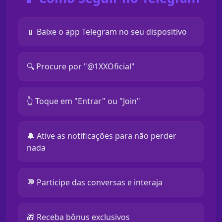
📱 Baixe o app Telegram no seu dispositivo
🔍 Procure por "@1XXOficial"
👆 Toque em "Entrar" ou "Join"
🔔 Ative as notificações para não perder
nada
💬 Participe das conversas e interaja
🎁 Receba bônus exclusivos