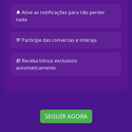
🔔 Ative as notificações para não perder
nada
💬 Participe das conversas e interaja
🎁 Receba bônus exclusivos
automaticamente
SEGUIR AGORA