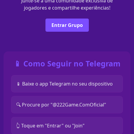
Junte-se a uma comunidade exclusiva de
jogadores e compartilhe experiências!
Entrar Grupo
📱 Como Seguir no Telegram
📱 Baixe o app Telegram no seu dispositivo
🔍 Procure por "@222Game.ComOficial"
👆 Toque em "Entrar" ou "Join"