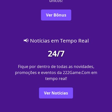
únicos!
Ver Bônus
📢 Notícias em Tempo Real
24/7
Fique por dentro de todas as novidades,
promoções e eventos da 222Game.Com em
tempo real!
Ver Notícias