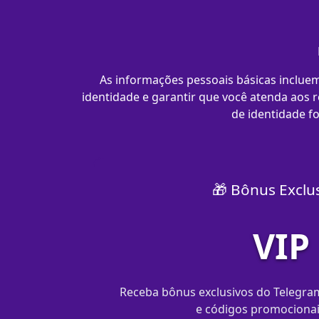
As informações pessoais básicas incluem
identidade e garantir que você atenda aos
de identidade fo
🎁 Bônus Exclu
VIP
Receba bônus exclusivos do Telegra
e códigos promocionai