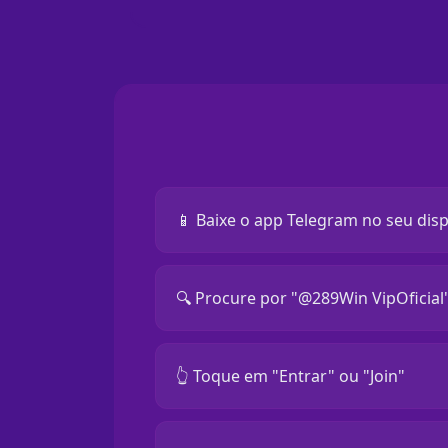
📱 Baixe o app Telegram no seu disp
🔍 Procure por "@289Win VipOficial
👆 Toque em "Entrar" ou "Join"