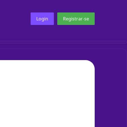
Login
Registrar-se