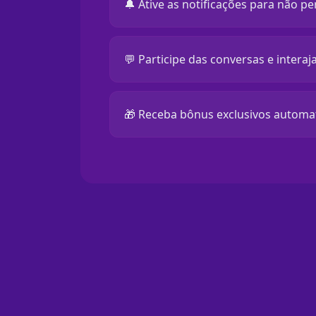
🔔 Ative as notificações para não p
💬 Participe das conversas e interaj
🎁 Receba bônus exclusivos autom