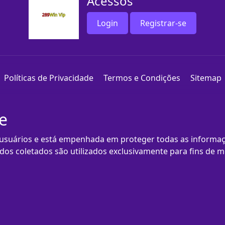
Acessos
Login
Registrar-se
Políticas de Privacidade
Termos e Condições
Sitemap
de
s usuários e está empenhada em proteger todas as informa
os coletados são utilizados exclusivamente para fins de m