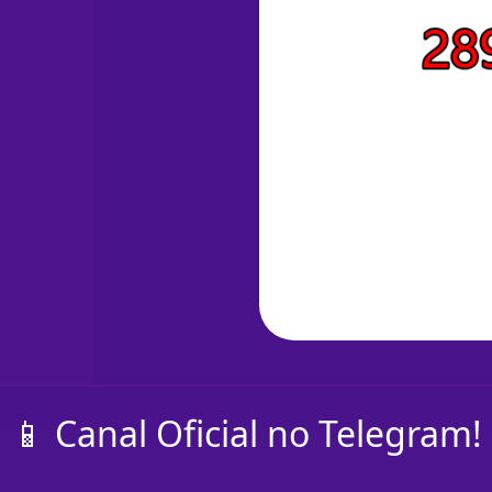
📱 Canal Oficial no Telegram!