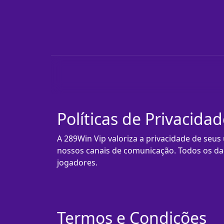
Políticas de Privacida
A 289Win Vip valoriza a privacidade de seu
nossos canais de comunicação. Todos os dad
jogadores.
Termos e Condições