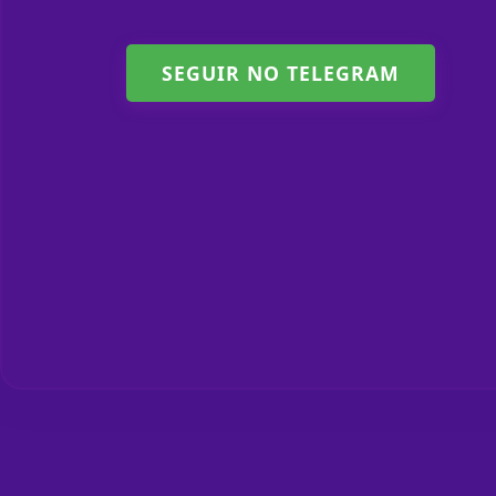
SEGUIR NO TELEGRAM