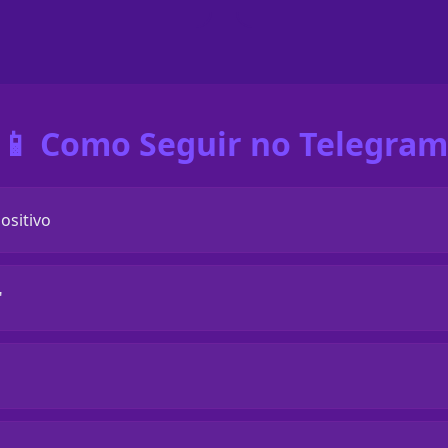
📱 Como Seguir no Telegram
ositivo
"