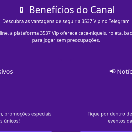
📱 Benefícios do Canal
Descubra as vantagens de seguir a 3537 Vip no Telegram
ine, a plataforma 3537 Vip oferece caça-níqueis, roleta, b
para jogar sem preocupações.
sivos
📢 Notí
m, promoções especiais
Fique por dentro d
s únicos!
eventos da