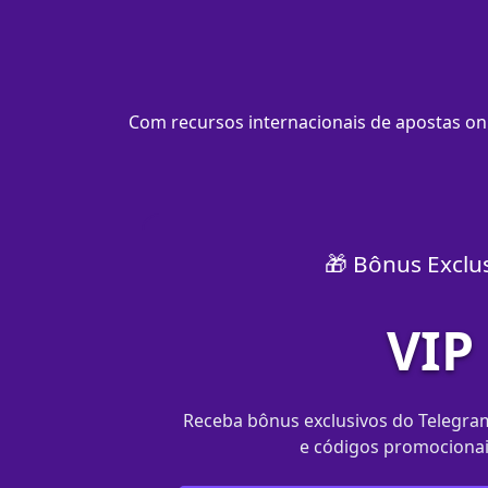
Com recursos internacionais de apostas onl
🎁 Bônus Exclu
VIP
Receba bônus exclusivos do Telegra
e códigos promocionai