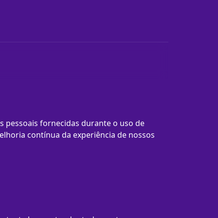
s pessoais fornecidas durante o uso de
elhoria contínua da experiência de nossos