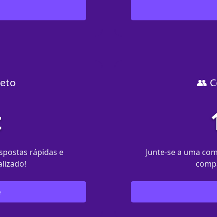
reto
👥 
t
espostas rápidas e
Junte-se a uma com
lizado!
compa
e