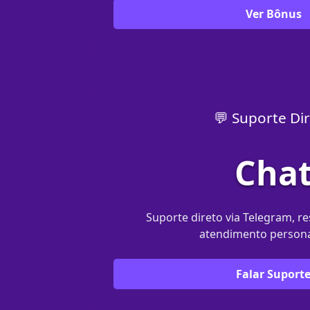
Ver Bônus
💬 Suporte Di
Cha
Suporte direto via Telegram, r
atendimento persona
Falar Suport