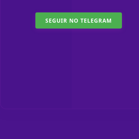
SEGUIR NO TELEGRAM