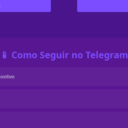
e
📱 Como Seguir no Telegram
ositivo