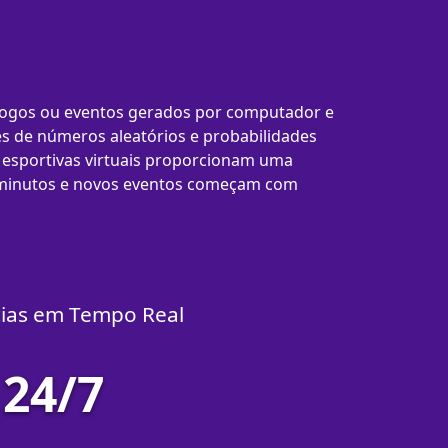
 jogos ou eventos gerados por computador e
s de números aleatórios e probabilidades
 esportivas virtuais proporcionam uma
os minutos e novos eventos começam com
cias em Tempo Real
24/7