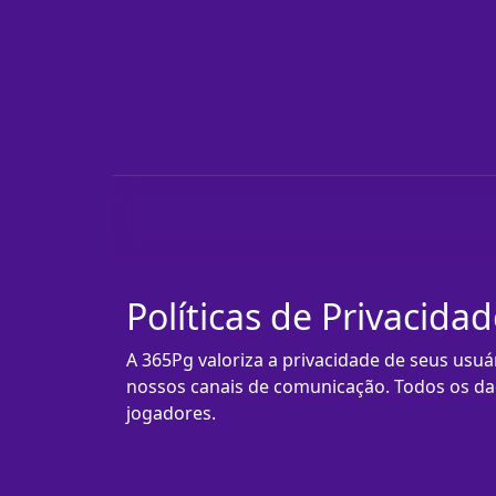
Políticas de Privacida
A 365Pg valoriza a privacidade de seus usu
nossos canais de comunicação. Todos os dad
jogadores.