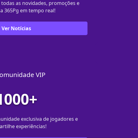
e todas as novidades, promoções e
a 365Pg em tempo real!
Ver Notícias
Comunidade VIP
1000+
unidade exclusiva de jogadores e
rtilhe experiências!