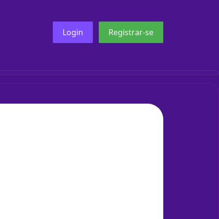
Login
Registrar-se