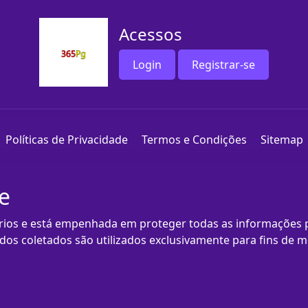
Acessos
Login
Registrar-se
Políticas de Privacidade
Termos e Condições
Sitemap
de
ários e está empenhada em proteger todas as informações 
os coletados são utilizados exclusivamente para fins de m