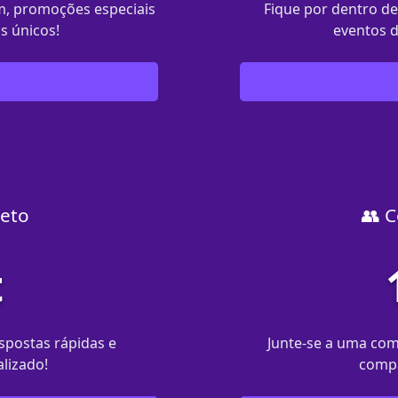
m, promoções especiais
Fique por dentro d
s únicos!
eventos d
reto
👥 
t
espostas rápidas e
Junte-se a uma com
lizado!
compa