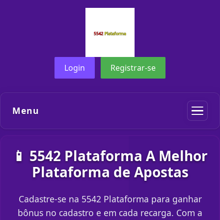
Login
Registrar-se
Menu
📱 5542 Plataforma A Melhor
Plataforma de Apostas
Cadastre-se na 5542 Plataforma para ganhar
bônus no cadastro e em cada recarga. Com a