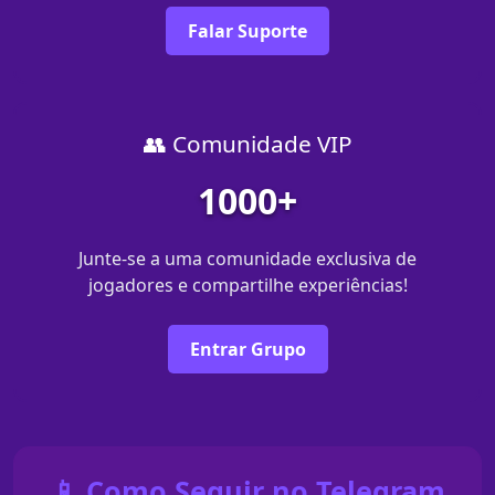
Falar Suporte
👥 Comunidade VIP
1000+
Junte-se a uma comunidade exclusiva de
jogadores e compartilhe experiências!
Entrar Grupo
📱 Como Seguir no Telegram