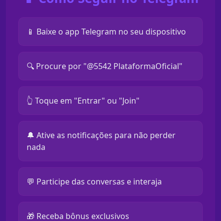
📱 Baixe o app Telegram no seu dispositivo
🔍 Procure por "@5542 PlataformaOficial"
👆 Toque em "Entrar" ou "Join"
🔔 Ative as notificações para não perder
nada
💬 Participe das conversas e interaja
🎁 Receba bônus exclusivos