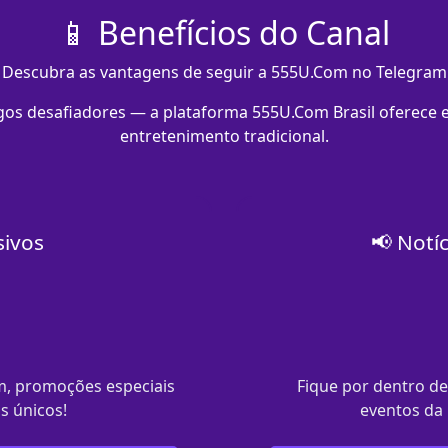
📱 Benefícios do Canal
Descubra as vantagens de seguir a 555U.Com no Telegram
s desafiadores — a plataforma 555U.Com Brasil oferece ex
entretenimento tradicional.
sivos
📢 Notí
m, promoções especiais
Fique por dentro d
s únicos!
eventos da