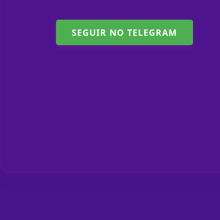
SEGUIR NO TELEGRAM