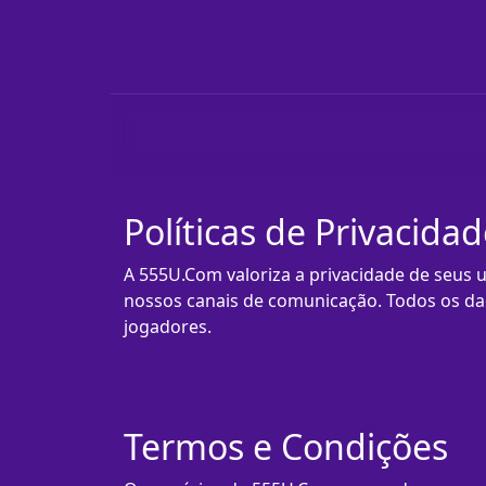
Políticas de Privacida
A 555U.Com valoriza a privacidade de seus
nossos canais de comunicação. Todos os dad
jogadores.
Termos e Condições