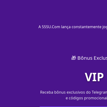
A 555U.Com lança constantemente jogo
🎁 Bônus Exclu
VIP
Receba bônus exclusivos do Telegra
e códigos promocionai