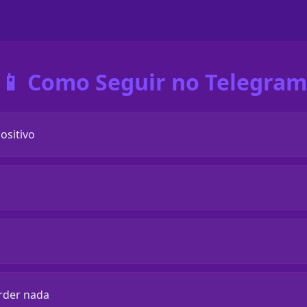
📱 Como Seguir no Telegram
ositivo
erder nada