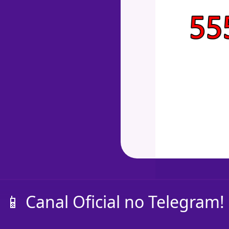
📱 Canal Oficial no Telegram!