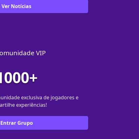
Ver Notícias
Comunidade VIP
1000+
unidade exclusiva de jogadores e
rtilhe experiências!
Entrar Grupo