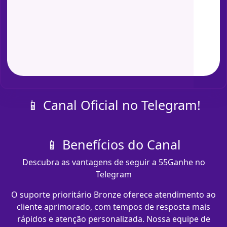
📱 Canal Oficial no Telegram!
📱 Benefícios do Canal
Descubra as vantagens de seguir a 55Ganhe no
Telegram
O suporte prioritário Bronze oferece atendimento ao
cliente aprimorado, com tempos de resposta mais
rápidos e atenção personalizada. Nossa equipe de