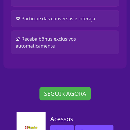
💬 Participe das conversas e interaja
🎁 Receba bônus exclusivos
automaticamente
SEGUIR AGORA
Acessos