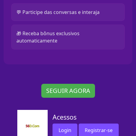
💬 Participe das conversas e interaja
🎁 Receba bônus exclusivos
automaticamente
SEGUIR AGORA
Acessos
Login
Registrar-se