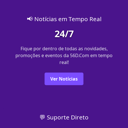
📢 Notícias em Tempo Real
24/7
Fique por dentro de todas as novidades,
promoções e eventos da 56D.Com em tempo
real!
Ver Notícias
💬 Suporte Direto