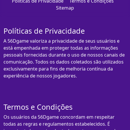
Políticas de Privacidade
Termos e Condições
Sitemap
Políticas de Privacidade
A 56Dgame valoriza a privacidade de seus usuários e
está empenhada em proteger todas as informações
pessoais fornecidas durante o uso de nossos canais de
comunicação. Todos os dados coletados são utilizados
exclusivamente para fins de melhoria contínua da
experiência de nossos jogadores.
Termos e Condições
Os usuários da 56Dgame concordam em respeitar
todas as regras e regulamentos estabelecidos. É