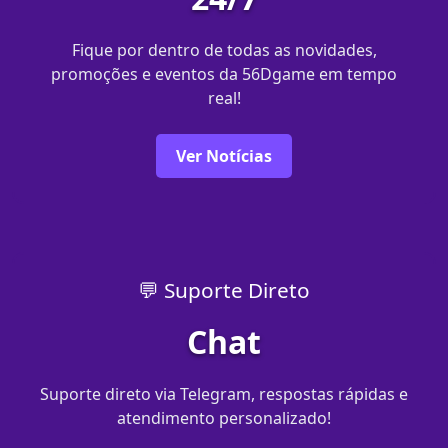
Fique por dentro de todas as novidades,
promoções e eventos da 56Dgame em tempo
real!
Ver Notícias
💬 Suporte Direto
Chat
Suporte direto via Telegram, respostas rápidas e
atendimento personalizado!