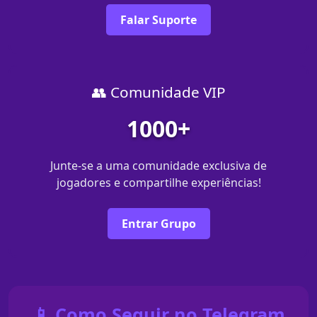
Falar Suporte
👥 Comunidade VIP
1000+
Junte-se a uma comunidade exclusiva de
jogadores e compartilhe experiências!
Entrar Grupo
📱 Como Seguir no Telegram