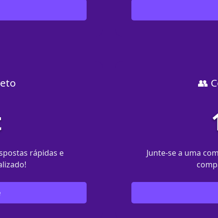
reto
👥 
t
espostas rápidas e
Junte-se a uma com
lizado!
compa
e