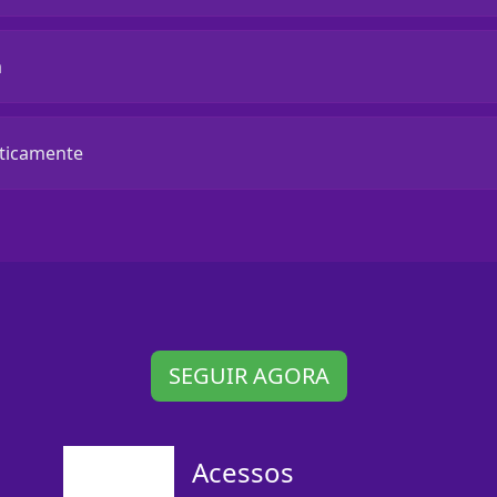
a
aticamente
SEGUIR AGORA
Acessos