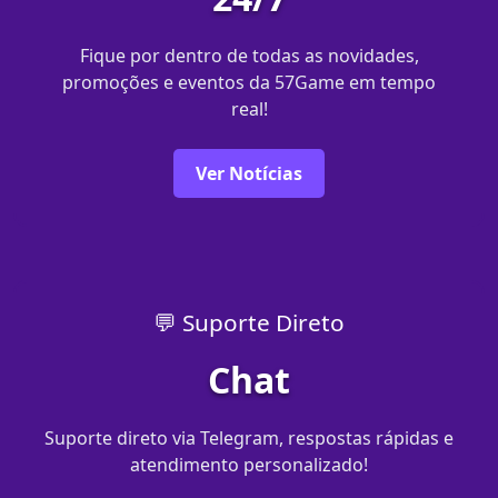
Fique por dentro de todas as novidades,
promoções e eventos da 57Game em tempo
real!
Ver Notícias
💬 Suporte Direto
Chat
Suporte direto via Telegram, respostas rápidas e
atendimento personalizado!