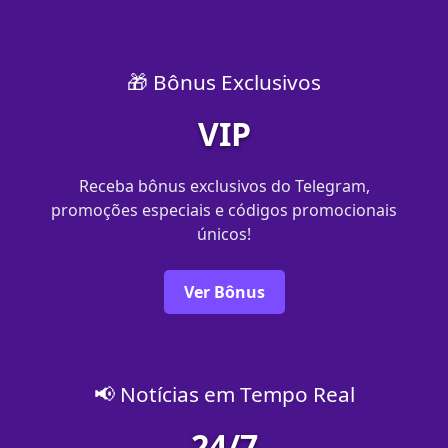
🎁 Bônus Exclusivos
VIP
Receba bônus exclusivos do Telegram,
promoções especiais e códigos promocionais
únicos!
Ver Bônus
📢 Notícias em Tempo Real
24/7