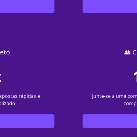
reto
👥 
t
espostas rápidas e
Junte-se a uma com
lizado!
compa
e