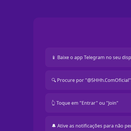
📱 Baixe o app Telegram no seu disp
🔍 Procure por "@5HHh.ComOficial"
👆 Toque em "Entrar" ou "Join"
🔔 Ative as notificações para não p