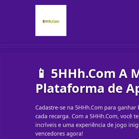
📱 5HHh.Com A 
Plataforma de A
Cadastre-se na 5HHh.Com para ganhar 
cada recarga. Com a 5HHh.Com, você t
incríveis e uma experiência de jogo inig
vencedores agora!