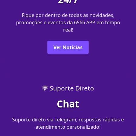
Fique por dentro de todas as novidades,
promoções e eventos da 6566 APP em tempo
real!
Ver Notícias
💬 Suporte Direto
Chat
Suporte direto via Telegram, respostas rápidas e
atendimento personalizado!