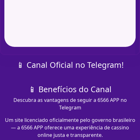
📱 Canal Oficial no Telegram!
📱 Benefícios do Canal
Descubra as vantagens de seguir a 6566 APP no
Telegram
Um site licenciado oficialmente pelo governo brasileiro
— a 6566 APP oferece uma experiência de cassino
online justa e transparente.