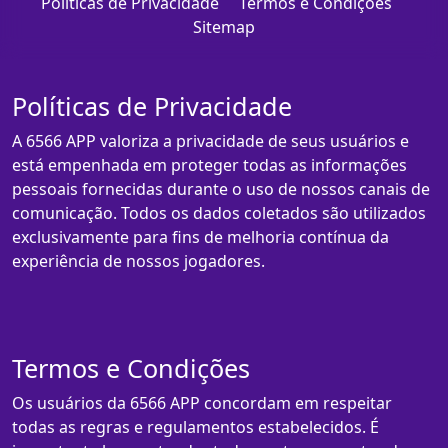
Políticas de Privacidade
Termos e Condições
Sitemap
Políticas de Privacidade
A 6566 APP valoriza a privacidade de seus usuários e
está empenhada em proteger todas as informações
pessoais fornecidas durante o uso de nossos canais de
comunicação. Todos os dados coletados são utilizados
exclusivamente para fins de melhoria contínua da
experiência de nossos jogadores.
Termos e Condições
Os usuários da 6566 APP concordam em respeitar
todas as regras e regulamentos estabelecidos. É