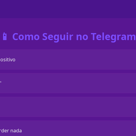
📱 Como Seguir no Telegram
ositivo
"
erder nada