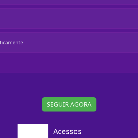
a
aticamente
SEGUIR AGORA
Acessos