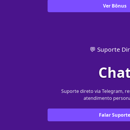
Ver Bônus
💬 Suporte Di
Cha
Suporte direto via Telegram, r
atendimento persona
Falar Suport