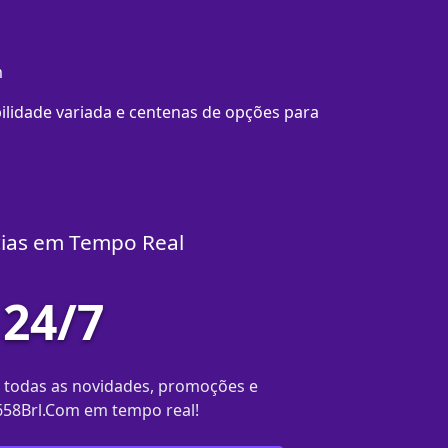
m
bilidade variada e centenas de opções para
cias em Tempo Real
24/7
e todas as novidades, promoções e
658Brl.Com em tempo real!