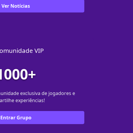
Ver Notícias
Comunidade VIP
1000+
unidade exclusiva de jogadores e
rtilhe experiências!
Entrar Grupo