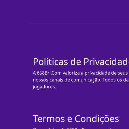
Políticas de Privacida
A 658Brl.Com valoriza a privacidade de seu
nossos canais de comunicação. Todos os dad
jogadores.
Termos e Condições