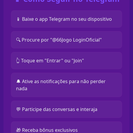
📱 Baixe o app Telegram no seu dispositivo
🔍 Procure por "@66Jogo LoginOficial"
👆 Toque em "Entrar" ou "Join"
🔔 Ative as notificações para não perder
nada
💬 Participe das conversas e interaja
🎁 Receba bônus exclusivos