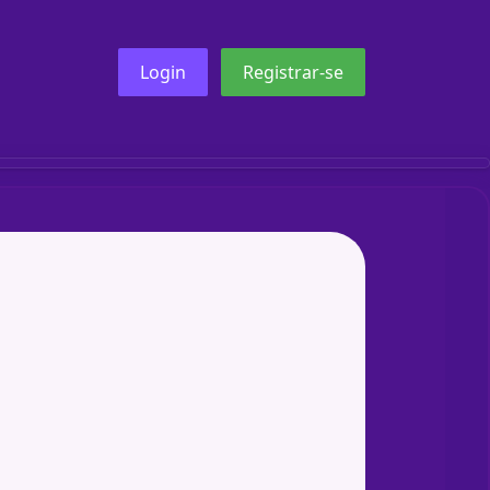
Login
Registrar-se