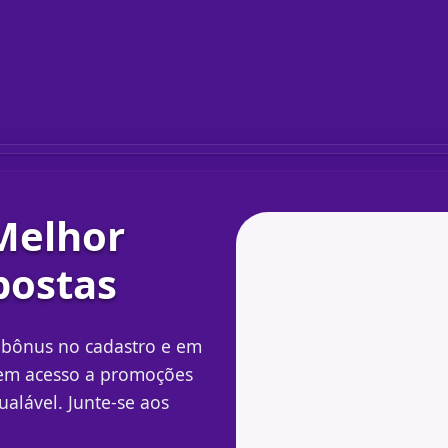
Melhor
postas
 bônus no cadastro e em
tem acesso a promoções
ualável. Junte-se aos