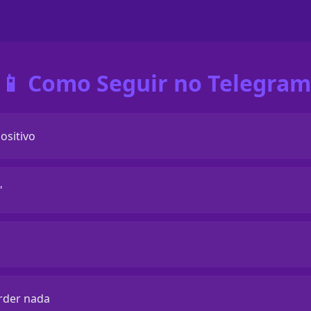
📱 Como Seguir no Telegram
ositivo
"
erder nada