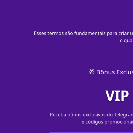
Esses termos são fundamentais para criar 
e qua
🎁 Bônus Exclu
VIP
Receba bônus exclusivos do Telegra
e códigos promocionai