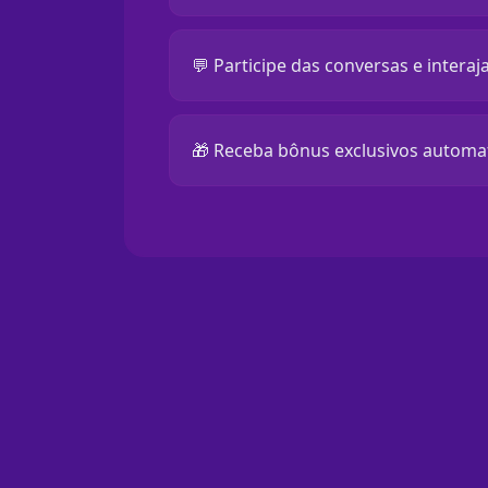
💬 Participe das conversas e interaj
🎁 Receba bônus exclusivos autom