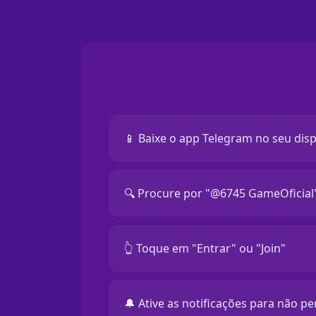
📱 Baixe o app Telegram no seu disp
🔍 Procure por "@6745 GameOficial
👆 Toque em "Entrar" ou "Join"
🔔 Ative as notificações para não p