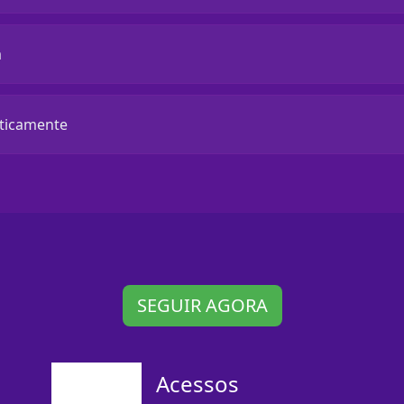
a
aticamente
SEGUIR AGORA
Acessos