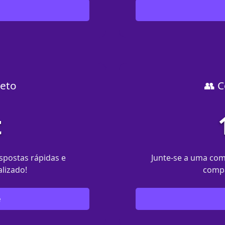
reto
👥 
t
espostas rápidas e
Junte-se a uma com
lizado!
compa
e