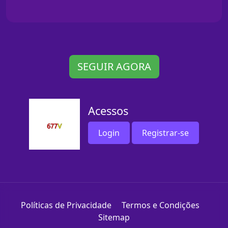
SEGUIR AGORA
Acessos
Login
Registrar-se
Políticas de Privacidade
Termos e Condições
Sitemap