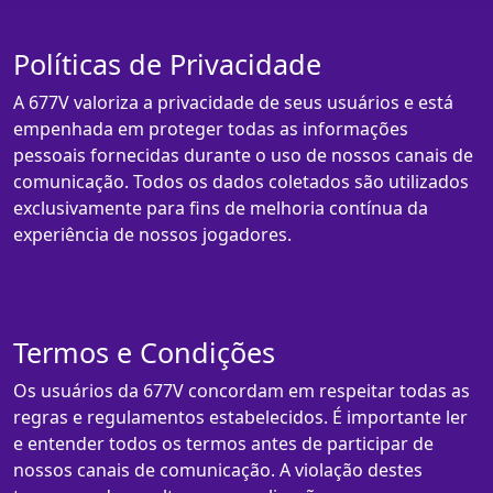
Políticas de Privacidade
A 677V valoriza a privacidade de seus usuários e está
empenhada em proteger todas as informações
pessoais fornecidas durante o uso de nossos canais de
comunicação. Todos os dados coletados são utilizados
exclusivamente para fins de melhoria contínua da
experiência de nossos jogadores.
Termos e Condições
Os usuários da 677V concordam em respeitar todas as
regras e regulamentos estabelecidos. É importante ler
e entender todos os termos antes de participar de
nossos canais de comunicação. A violação destes