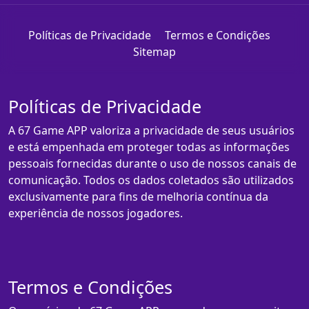
Políticas de Privacidade
Termos e Condições
Sitemap
Políticas de Privacidade
A 67 Game APP valoriza a privacidade de seus usuários
e está empenhada em proteger todas as informações
pessoais fornecidas durante o uso de nossos canais de
comunicação. Todos os dados coletados são utilizados
exclusivamente para fins de melhoria contínua da
experiência de nossos jogadores.
Termos e Condições