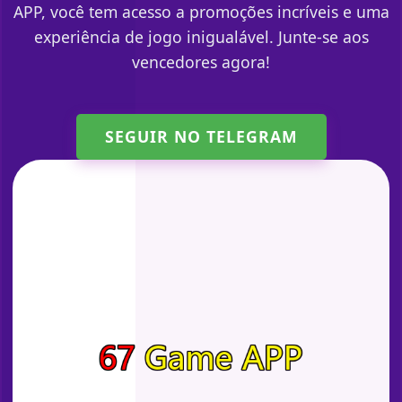
APP, você tem acesso a promoções incríveis e uma
experiência de jogo inigualável. Junte-se aos
vencedores agora!
SEGUIR NO TELEGRAM