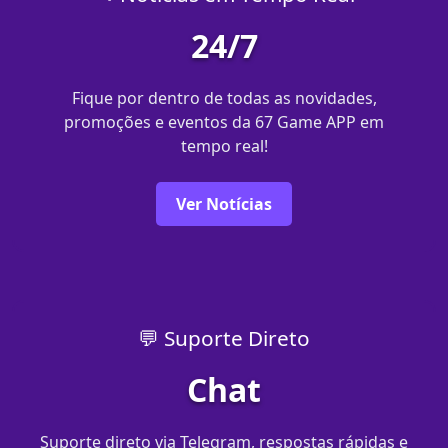
24/7
Fique por dentro de todas as novidades,
promoções e eventos da 67 Game APP em
tempo real!
Ver Notícias
💬 Suporte Direto
Chat
Suporte direto via Telegram, respostas rápidas e