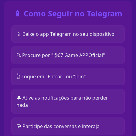
📱 Como Seguir no Telegram
📱 Baixe o app Telegram no seu dispositivo
🔍 Procure por "@67 Game APPOficial"
👆 Toque em "Entrar" ou "Join"
🔔 Ative as notificações para não perder
nada
💬 Participe das conversas e interaja