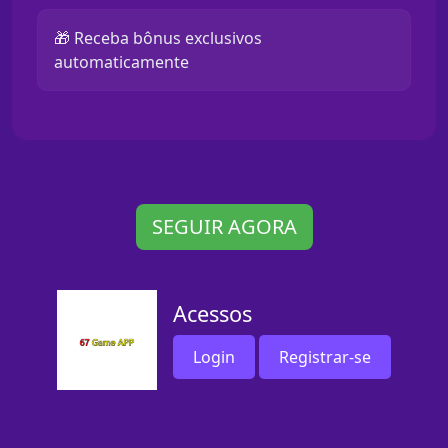
🎁 Receba bônus exclusivos
automaticamente
SEGUIR AGORA
Acessos
Login
Registrar-se