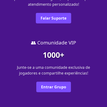
atendimento personalizado!
Falar Suporte
👥 Comunidade VIP
1000+
Junte-se a uma comunidade exclusiva de
jogadores e compartilhe experiências!
Entrar Grupo