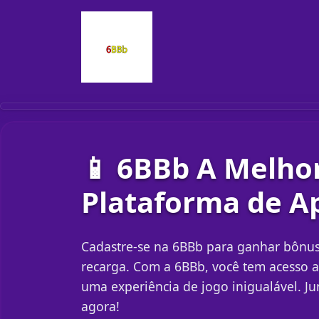
📱 6BBb A Melho
Plataforma de A
Cadastre-se na 6BBb para ganhar bônus
recarga. Com a 6BBb, você tem acesso a
uma experiência de jogo inigualável. J
agora!