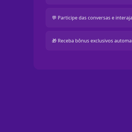
💬 Participe das conversas e interaj
🎁 Receba bônus exclusivos autom