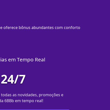
s e oferece bônus abundantes com conforto
cias em Tempo Real
24/7
e todas as novidades, promoções e
da 6BBb em tempo real!