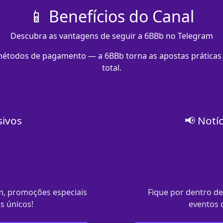
📱 Benefícios do Canal
Descubra as vantagens de seguir a 6BBb no Telegram
s métodos de pagamento — a 6BBb torna as apostas prática
total.
sivos
📢 Notí
m, promoções especiais
Fique por dentro d
s únicos!
eventos 