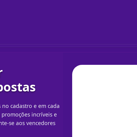
r
postas
 no cadastro e em cada
 promoções incríveis e
unte-se aos vencedores