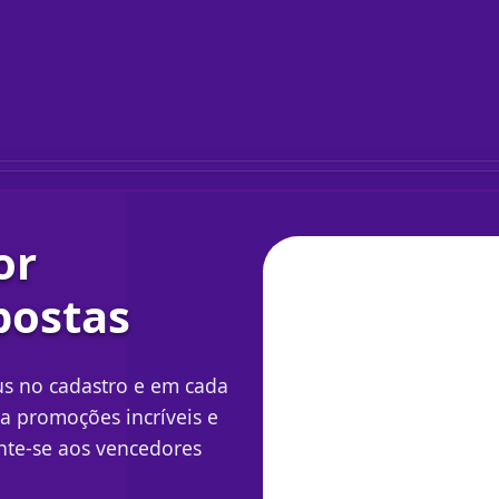
or
postas
us no cadastro e em cada
a promoções incríveis e
unte-se aos vencedores