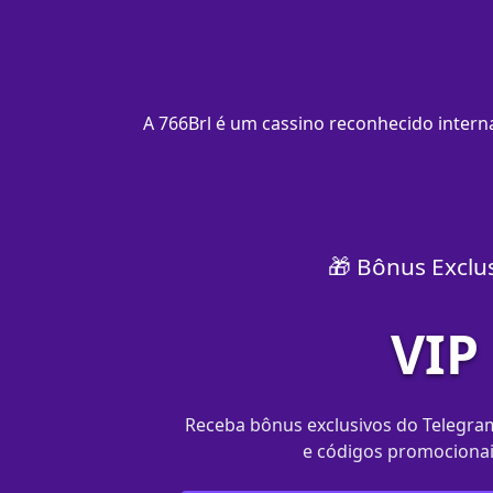
A 766Brl é um cassino reconhecido intern
🎁 Bônus Exclu
VIP
Receba bônus exclusivos do Telegra
e códigos promocionai