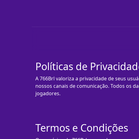
Políticas de Privacida
A 766Brl valoriza a privacidade de seus us
nossos canais de comunicação. Todos os dad
jogadores.
Termos e Condições