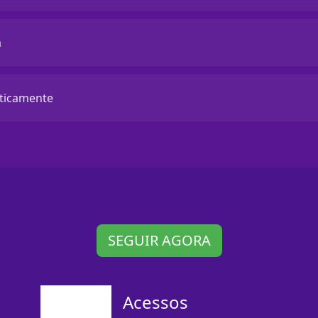
a
aticamente
SEGUIR AGORA
Acessos