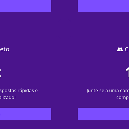
reto
👥 
t
espostas rápidas e
Junte-se a uma com
lizado!
compa
e