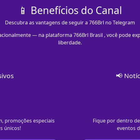
📱 Benefícios do Canal
Descubra as vantagens de seguir a 766Brl no Telegram
acionalmente — na plataforma 766Brl Brasil , você pode exp
liberdade.
sivos
📢 Notí
m, promoções especiais
Fique por dentro d
s únicos!
eventos d