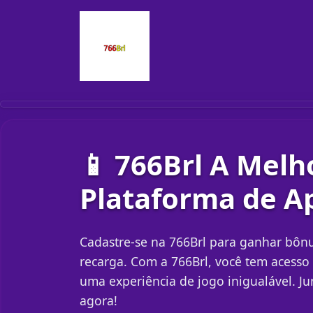
📱 766Brl A Melh
Plataforma de A
Cadastre-se na 766Brl para ganhar bôn
recarga. Com a 766Brl, você tem acesso 
uma experiência de jogo inigualável. J
agora!