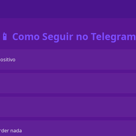
📱 Como Seguir no Telegram
ositivo
erder nada