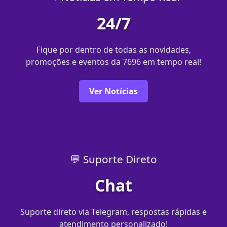
24/7
Fique por dentro de todas as novidades,
promoções e eventos da 7696 em tempo real!
Ver Notícias
💬 Suporte Direto
Chat
Suporte direto via Telegram, respostas rápidas e
atendimento personalizado!