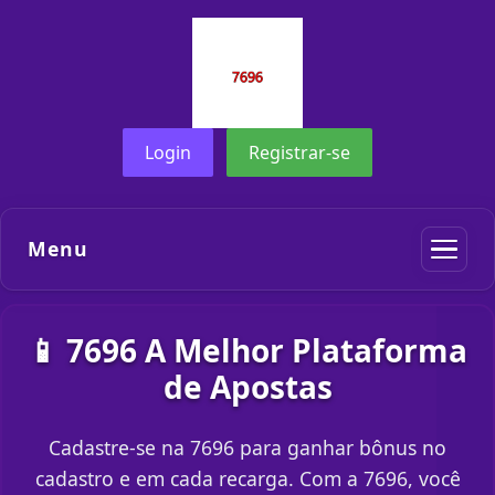
Login
Registrar-se
Menu
📱 7696 A Melhor Plataforma
de Apostas
Cadastre-se na 7696 para ganhar bônus no
cadastro e em cada recarga. Com a 7696, você