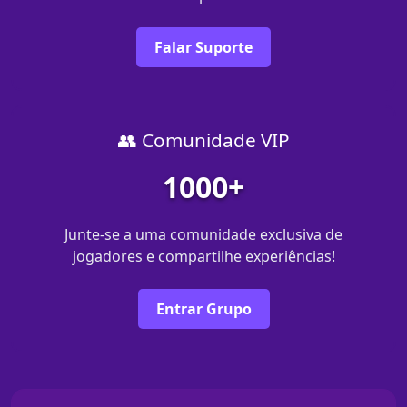
Falar Suporte
👥 Comunidade VIP
1000+
Junte-se a uma comunidade exclusiva de
jogadores e compartilhe experiências!
Entrar Grupo