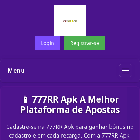
Login
Registrar-se
Menu
📱 777RR Apk A Melhor
Plataforma de Apostas
Cadastre-se na 777RR Apk para ganhar bônus no
cadastro e em cada recarga. Com a 777RR Apk,