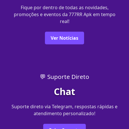
Fique por dentro de todas as novidades,
promoções e eventos da 777RR Apk em tempo
real!
Ver Notícias
💬 Suporte Direto
Chat
Suporte direto via Telegram, respostas rápidas e
atendimento personalizado!