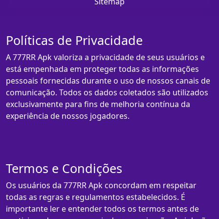
Sitemap
Políticas de Privacidade
A 777RR Apk valoriza a privacidade de seus usuários e
está empenhada em proteger todas as informações
pessoais fornecidas durante o uso de nossos canais de
comunicação. Todos os dados coletados são utilizados
exclusivamente para fins de melhoria contínua da
experiência de nossos jogadores.
Termos e Condições
Os usuários da 777RR Apk concordam em respeitar
todas as regras e regulamentos estabelecidos. É
importante ler e entender todos os termos antes de