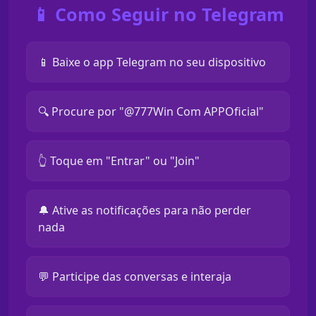
📱 Como Seguir no Telegram
📱 Baixe o app Telegram no seu dispositivo
🔍 Procure por "@777Win Com APPOficial"
👆 Toque em "Entrar" ou "Join"
🔔 Ative as notificações para não perder
nada
💬 Participe das conversas e interaja