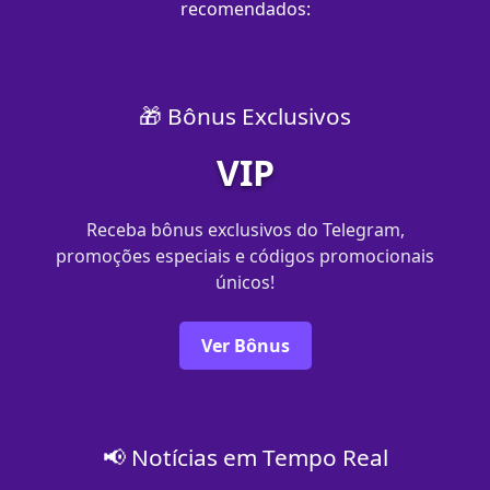
recomendados:
🎁 Bônus Exclusivos
VIP
Receba bônus exclusivos do Telegram,
promoções especiais e códigos promocionais
únicos!
Ver Bônus
📢 Notícias em Tempo Real