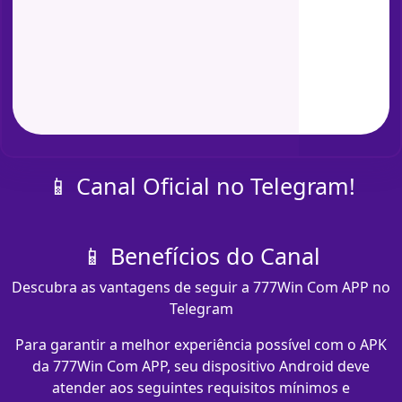
📱 Canal Oficial no Telegram!
📱 Benefícios do Canal
Descubra as vantagens de seguir a 777Win Com APP no
Telegram
Para garantir a melhor experiência possível com o APK
da 777Win Com APP, seu dispositivo Android deve
atender aos seguintes requisitos mínimos e