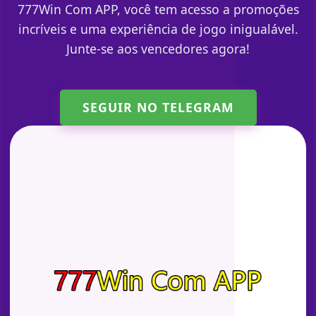
777Win Com APP, você tem acesso a promoções
incríveis e uma experiência de jogo inigualável.
Junte-se aos vencedores agora!
SEGUIR NO TELEGRAM