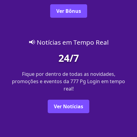
Ver Bônus
📢 Notícias em Tempo Real
24/7
Fique por dentro de todas as novidades,
promoções e eventos da 777 Pg Login em tempo
real!
Ver Notícias