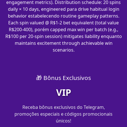
engagement metrics). Distribution schedule: 20 spins
daily × 10 days, engineered para drive habitual login
behavior estabelecendo routine gameplay patterns.
Each spin valued @ R$1-2 bet equivalent (total value
R$200-400), porém capped max win per batch (e.g.,
R$100 per 20-spin session) mitigates liability enquanto
maintains excitement through achievable win
scenarios.
🎁 Bônus Exclusivos
VIP
Receba bônus exclusivos do Telegram,
promoções especiais e códigos promocionais
únicos!