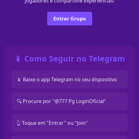
jogadores e compartilhe experiências!
Entrar Grupo
📱 Como Seguir no Telegram
📱 Baixe o app Telegram no seu dispositivo
🔍 Procure por "@777 Pg LoginOficial"
👆 Toque em "Entrar" ou "Join"