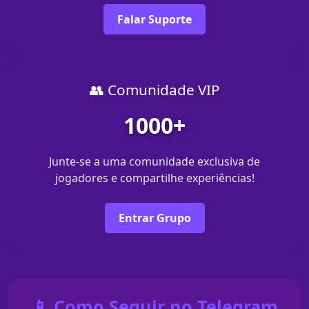
Falar Suporte
👥 Comunidade VIP
1000+
Junte-se a uma comunidade exclusiva de
jogadores e compartilhe experiências!
Entrar Grupo
📱 Como Seguir no Telegram