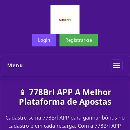
Login
Registrar-se
Menu
📱 778Brl APP A Melhor
Plataforma de Apostas
Cadastre-se na 778Brl APP para ganhar bônus no
cadastro e em cada recarga. Com a 778Brl APP,