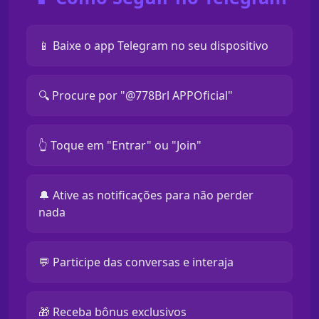
📱 Baixe o app Telegram no seu dispositivo
🔍 Procure por "@778Brl APPOficial"
👆 Toque em "Entrar" ou "Join"
🔔 Ative as notificações para não perder
nada
💬 Participe das conversas e interaja
🎁 Receba bônus exclusivos