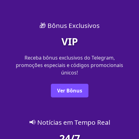
🎁 Bônus Exclusivos
VIP
Receba bônus exclusivos do Telegram,
promoções especiais e códigos promocionais
únicos!
Ver Bônus
📢 Notícias em Tempo Real
24/7