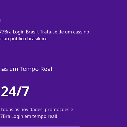
m
7Bra Login Brasil. Trata-se de um cassino
l ao público brasileiro.
cias em Tempo Real
24/7
e todas as novidades, promoções e
77Bra Login em tempo real!