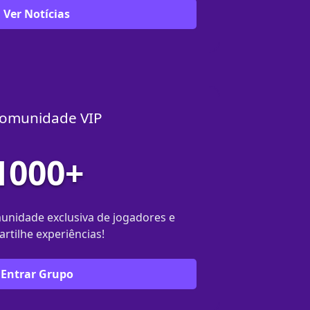
Ver Notícias
Comunidade VIP
1000+
unidade exclusiva de jogadores e
rtilhe experiências!
Entrar Grupo