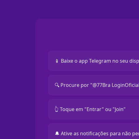
📱 Baixe o app Telegram no seu disp
🔍 Procure por "@77Bra LoginOficia
👆 Toque em "Entrar" ou "Join"
🔔 Ative as notificações para não p