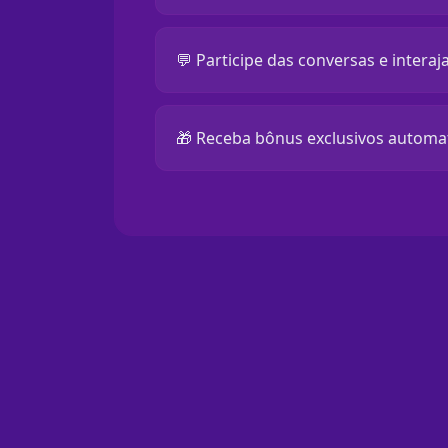
💬 Participe das conversas e interaj
🎁 Receba bônus exclusivos autom