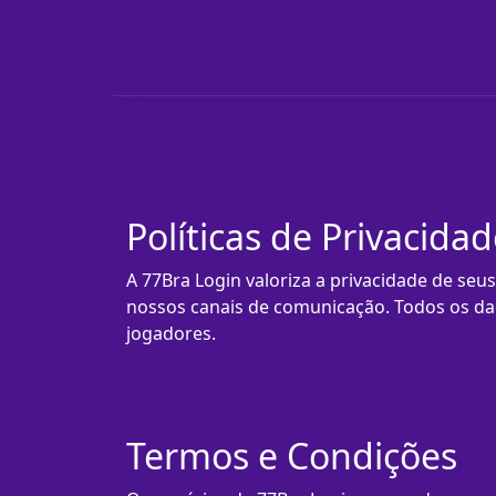
Políticas de Privacida
A 77Bra Login valoriza a privacidade de se
nossos canais de comunicação. Todos os dad
jogadores.
Termos e Condições