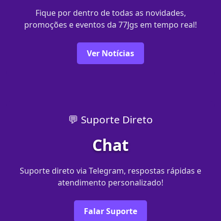
Fique por dentro de todas as novidades,
promoções e eventos da 77Jgs em tempo real!
Ver Notícias
💬 Suporte Direto
Chat
Suporte direto via Telegram, respostas rápidas e
atendimento personalizado!
Falar Suporte