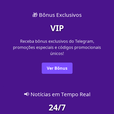
🎁 Bônus Exclusivos
VIP
Receba bônus exclusivos do Telegram,
promoções especiais e códigos promocionais
únicos!
Ver Bônus
📢 Notícias em Tempo Real
24/7