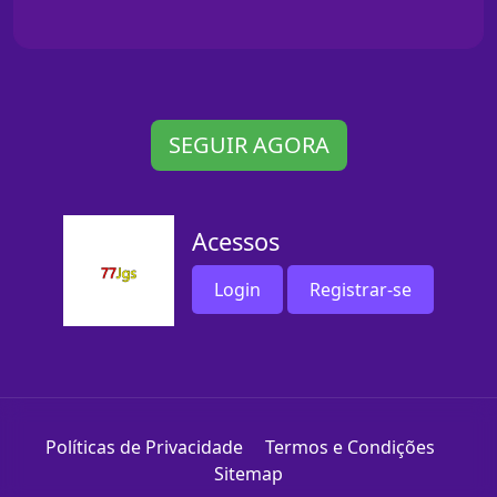
SEGUIR AGORA
Acessos
Login
Registrar-se
Políticas de Privacidade
Termos e Condições
Sitemap