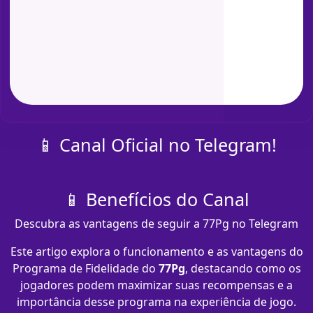
📱 Canal Oficial no Telegram!
📱 Benefícios do Canal
Descubra as vantagens de seguir a 77Pg no Telegram
Este artigo explora o funcionamento e as vantagens do
Programa de Fidelidade do
77Pg
, destacando como os
jogadores podem maximizar suas recompensas e a
importância desse programa na experiência de jogo.