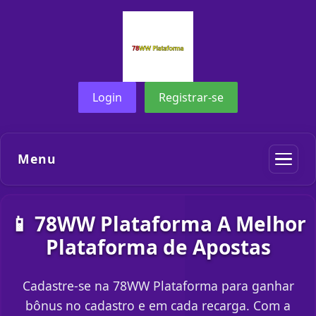
Login
Registrar-se
Menu
📱 78WW Plataforma A Melhor
Plataforma de Apostas
Cadastre-se na 78WW Plataforma para ganhar
bônus no cadastro e em cada recarga. Com a