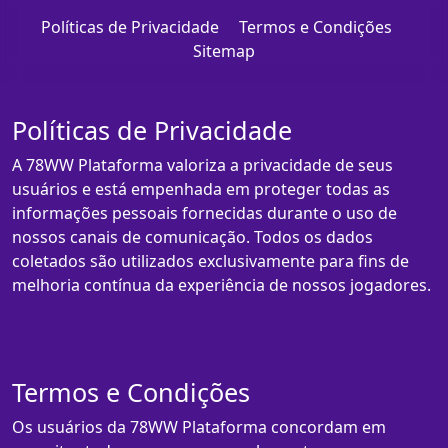
Políticas de Privacidade
Termos e Condições
Sitemap
Políticas de Privacidade
A 78WW Plataforma valoriza a privacidade de seus
usuários e está empenhada em proteger todas as
informações pessoais fornecidas durante o uso de
nossos canais de comunicação. Todos os dados
coletados são utilizados exclusivamente para fins de
melhoria contínua da experiência de nossos jogadores.
Termos e Condições
Os usuários da 78WW Plataforma concordam em