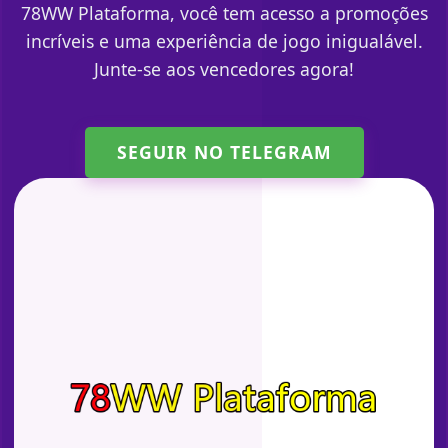
78WW Plataforma, você tem acesso a promoções
incríveis e uma experiência de jogo inigualável.
Junte-se aos vencedores agora!
SEGUIR NO TELEGRAM