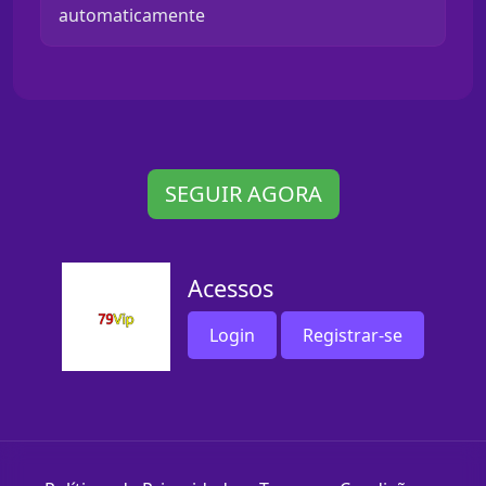
automaticamente
SEGUIR AGORA
Acessos
Login
Registrar-se