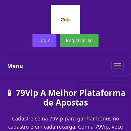
Login
Registrar-se
Menu
📱 79Vip A Melhor Plataforma
de Apostas
Cadastre-se na 79Vip para ganhar bônus no
cadastro e em cada recarga. Com a 79Vip, você