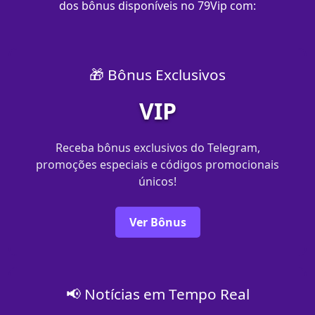
dos bônus disponíveis no 79Vip com​:
🎁 Bônus Exclusivos
VIP
Receba bônus exclusivos do Telegram,
promoções especiais e códigos promocionais
únicos!
Ver Bônus
📢 Notícias em Tempo Real