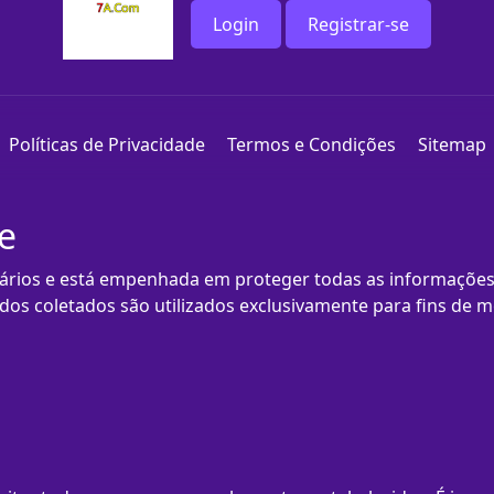
Login
Registrar-se
Políticas de Privacidade
Termos e Condições
Sitemap
de
uários e está empenhada em proteger todas as informações
os coletados são utilizados exclusivamente para fins de m