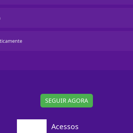
a
aticamente
SEGUIR AGORA
Acessos