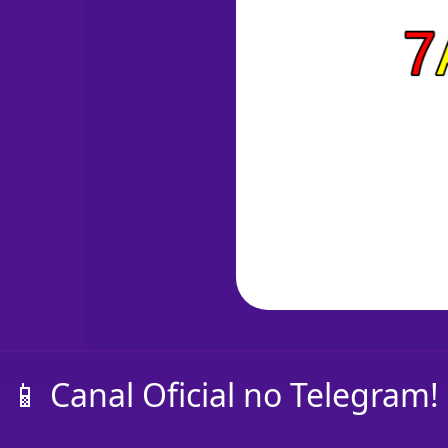
📱 Canal Oficial no Telegram!