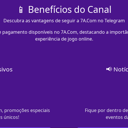
📱 Benefícios do Canal
Descubra as vantagens de seguir a 7A.Com no Telegram
e pagamento disponíveis no 7A.Com, destacando a importân
experiência de jogo online.
sivos
📢 Notí
m, promoções especiais
Fique por dentro d
s únicos!
eventos d