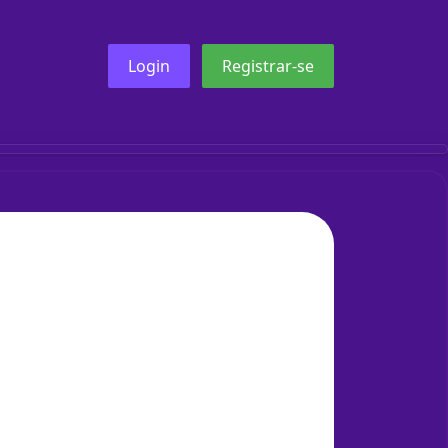
Login
Registrar-se