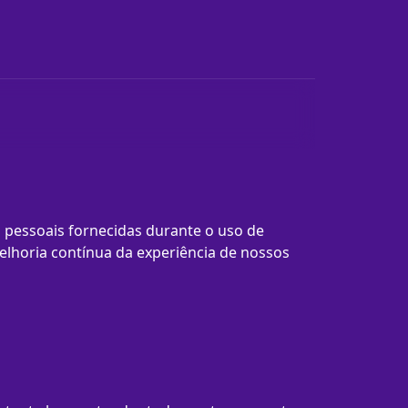
 pessoais fornecidas durante o uso de
elhoria contínua da experiência de nossos