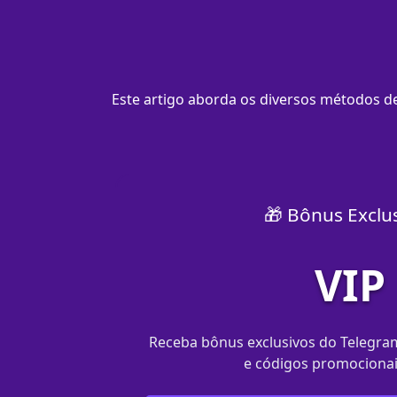
Este artigo aborda os diversos métodos d
🎁 Bônus Exclu
VIP
Receba bônus exclusivos do Telegra
e códigos promocionai