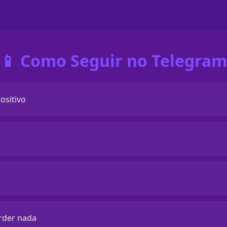
📱 Como Seguir no Telegram
ositivo
erder nada