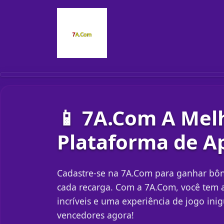
📱 7A.Com A Mel
Plataforma de A
Cadastre-se na 7A.Com para ganhar bôn
cada recarga. Com a 7A.Com, você tem 
incríveis e uma experiência de jogo inig
vencedores agora!