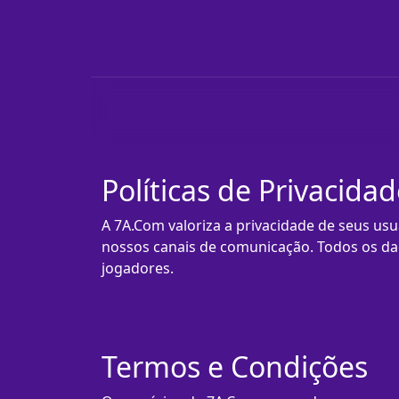
Políticas de Privacida
A 7A.Com valoriza a privacidade de seus us
nossos canais de comunicação. Todos os dad
jogadores.
Termos e Condições