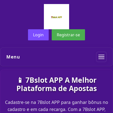
Login
Registrar-se
Menu
📱 7Bslot APP A Melhor
Plataforma de Apostas
Cadastre-se na 7Bslot APP para ganhar bônus no
cadastro e em cada recarga. Com a 7Bslot APP,