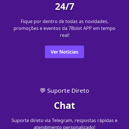
24/7
Fique por dentro de todas as novidades,
promoções e eventos da 7Bslot APP em tempo
real!
Ver Notícias
💬 Suporte Direto
Chat
Suporte direto via Telegram, respostas rápidas e
atendimento personalizado!