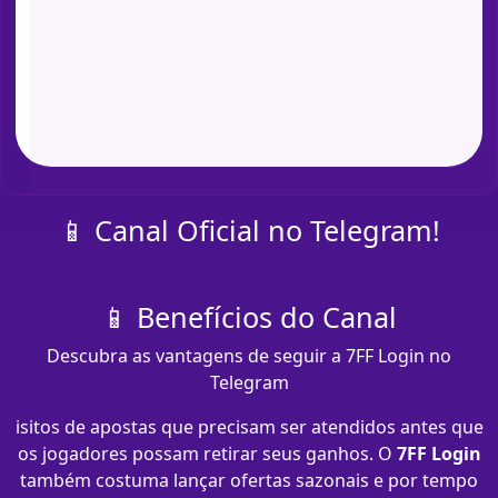
📱 Canal Oficial no Telegram!
📱 Benefícios do Canal
Descubra as vantagens de seguir a 7FF Login no
Telegram
isitos de apostas que precisam ser atendidos antes que
os jogadores possam retirar seus ganhos. O
7FF Login
também costuma lançar ofertas sazonais e por tempo