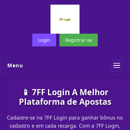
Login
Registrar-se
Menu
📱 7FF Login A Melhor
Plataforma de Apostas
Cadastre-se na 7FF Login para ganhar bônus no
cadastro e em cada recarga. Com a 7FF Login,