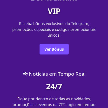
VIP
Receba bônus exclusivos do Telegram,
promoções especiais e códigos promocionais
únicos!
Ver Bônus
📢 Notícias em Tempo Real
24/7
Fique por dentro de todas as novidades,
promoções e eventos da 7FF Login em tempo