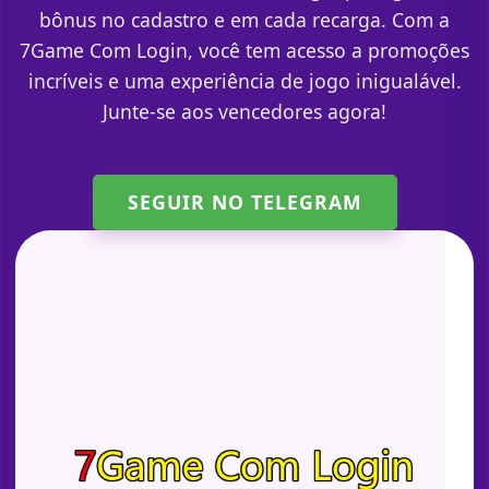
bônus no cadastro e em cada recarga. Com a
7Game Com Login, você tem acesso a promoções
incríveis e uma experiência de jogo inigualável.
Junte-se aos vencedores agora!
SEGUIR NO TELEGRAM