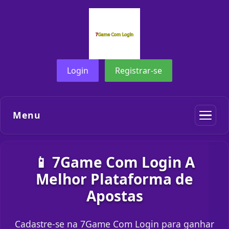
Login
Registrar-se
Menu
📱 7Game Com Login A
Melhor Plataforma de
Apostas
Cadastre-se na 7Game Com Login para ganhar