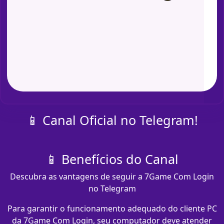
📱 Canal Oficial no Telegram!
📱 Benefícios do Canal
Descubra as vantagens de seguir a 7Game Com Login
no Telegram
Para garantir o funcionamento adequado do cliente PC
da 7Game Com Login, seu computador deve atender