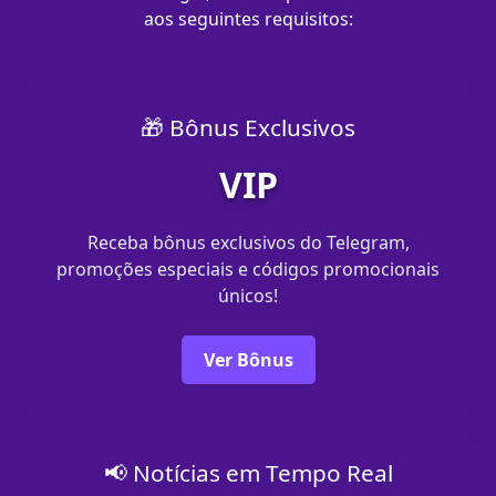
aos seguintes requisitos:
🎁 Bônus Exclusivos
VIP
Receba bônus exclusivos do Telegram,
promoções especiais e códigos promocionais
únicos!
Ver Bônus
📢 Notícias em Tempo Real