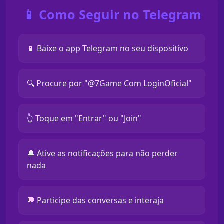
📱 Como Seguir no Telegram
📱 Baixe o app Telegram no seu dispositivo
🔍 Procure por "@7Game Com LoginOficial"
👆 Toque em "Entrar" ou "Join"
🔔 Ative as notificações para não perder
nada
💬 Participe das conversas e interaja