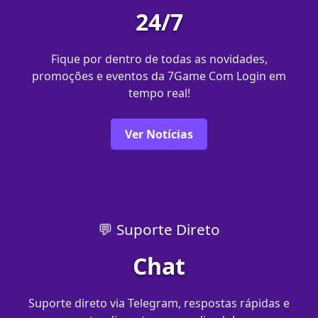
24/7
Fique por dentro de todas as novidades,
promoções e eventos da 7Game Com Login em
tempo real!
Ver Notícias
💬 Suporte Direto
Chat
Suporte direto via Telegram, respostas rápidas e