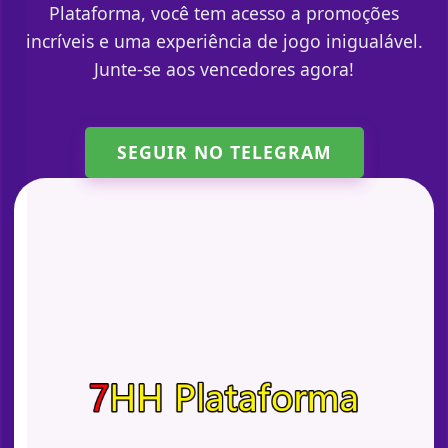
Plataforma, você tem acesso a promoções
incríveis e uma experiência de jogo inigualável.
Junte-se aos vencedores agora!
SEGUIR NO TELEGRAM