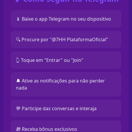
📱 Baixe o app Telegram no seu dispositivo
🔍 Procure por "@7HH PlataformaOficial"
👆 Toque em "Entrar" ou "Join"
🔔 Ative as notificações para não perder
nada
💬 Participe das conversas e interaja
🎁 Receba bônus exclusivos