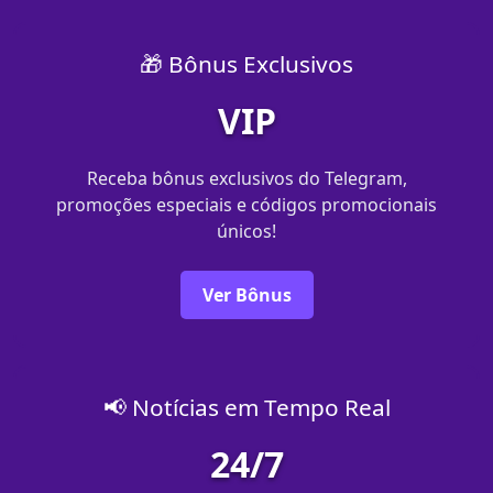
🎁 Bônus Exclusivos
VIP
Receba bônus exclusivos do Telegram,
promoções especiais e códigos promocionais
únicos!
Ver Bônus
📢 Notícias em Tempo Real
24/7