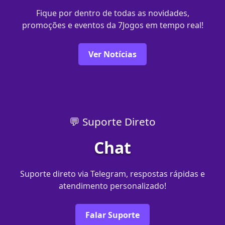
Fique por dentro de todas as novidades,
promoções e eventos da 7Jogos em tempo real!
Ver Notícias
💬 Suporte Direto
Chat
Suporte direto via Telegram, respostas rápidas e
atendimento personalizado!
Falar Suporte