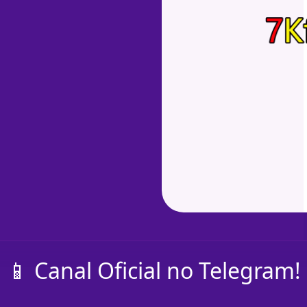
📱 Canal Oficial no Telegram!