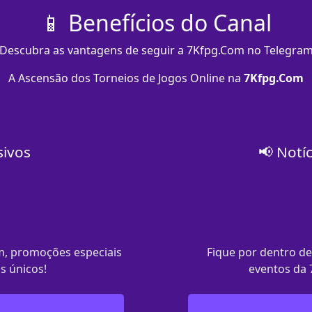
📱 Benefícios do Canal
Descubra as vantagens de seguir a 7Kfpg.Com no Telegra
A Ascensão dos Torneios de Jogos Online na
7Kfpg.Com
sivos
📢 Notí
m, promoções especiais
Fique por dentro d
s únicos!
eventos da 