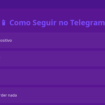
📱 Como Seguir no Telegram
ositivo
"
erder nada