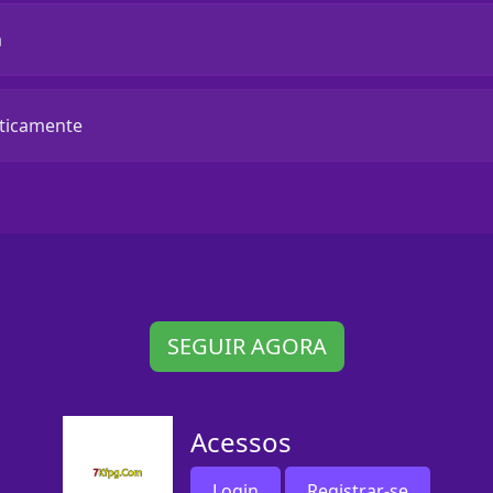
a
aticamente
SEGUIR AGORA
Acessos
Login
Registrar-se