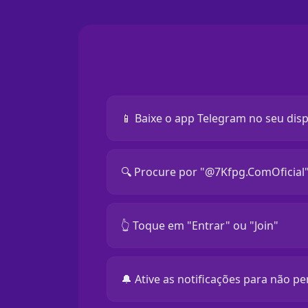
📱 Baixe o app Telegram no seu disp
🔍 Procure por "@7Kfpg.ComOficial
👆 Toque em "Entrar" ou "Join"
🔔 Ative as notificações para não p