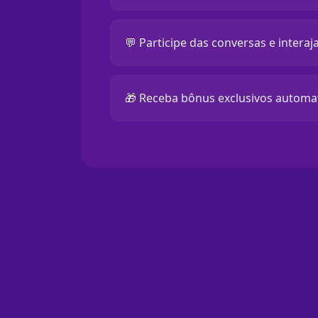
💬 Participe das conversas e interaj
🎁 Receba bônus exclusivos autom