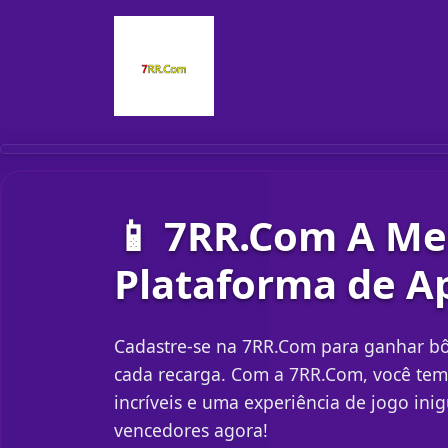
📱 7RR.Com A Me
Plataforma de A
Cadastre-se na 7RR.Com para ganhar b
cada recarga. Com a 7RR.Com, você te
incríveis e uma experiência de jogo inig
vencedores agora!