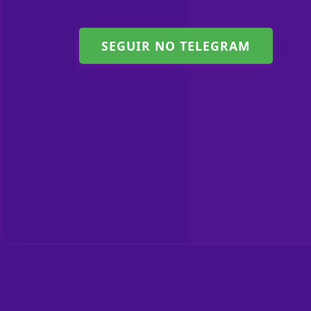
SEGUIR NO TELEGRAM