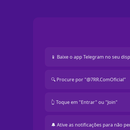
📱 Baixe o app Telegram no seu disp
🔍 Procure por "@7RR.ComOficial"
👆 Toque em "Entrar" ou "Join"
🔔 Ative as notificações para não p