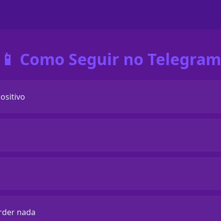
📱 Como Seguir no Telegram
ositivo
erder nada