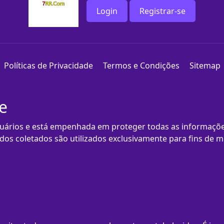
Login
Registrar-se
Políticas de Privacidade
Termos e Condições
Sitemap
de
usuários e está empenhada em proteger todas as informaçõe
os coletados são utilizados exclusivamente para fins de m