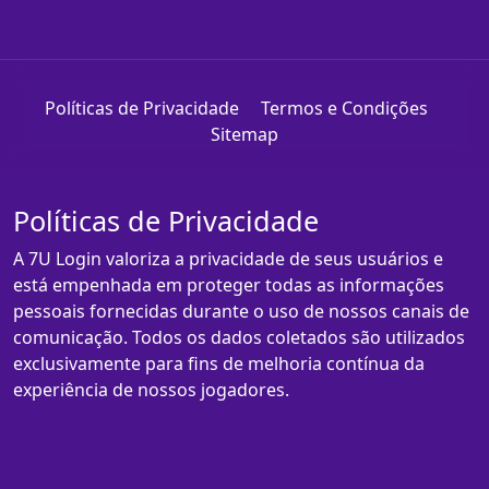
Políticas de Privacidade
Termos e Condições
Sitemap
Políticas de Privacidade
A 7U Login valoriza a privacidade de seus usuários e
está empenhada em proteger todas as informações
pessoais fornecidas durante o uso de nossos canais de
comunicação. Todos os dados coletados são utilizados
exclusivamente para fins de melhoria contínua da
experiência de nossos jogadores.