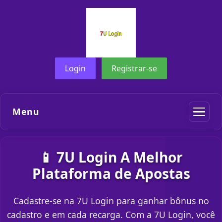
Login
Registrar-se
Menu
📱 7U Login A Melhor
Plataforma de Apostas
Cadastre-se na 7U Login para ganhar bônus no
cadastro e em cada recarga. Com a 7U Login, você