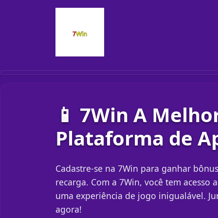
📱 7Win A Melho
Plataforma de A
Cadastre-se na 7Win para ganhar bônus
recarga. Com a 7Win, você tem acesso a
uma experiência de jogo inigualável. J
agora!