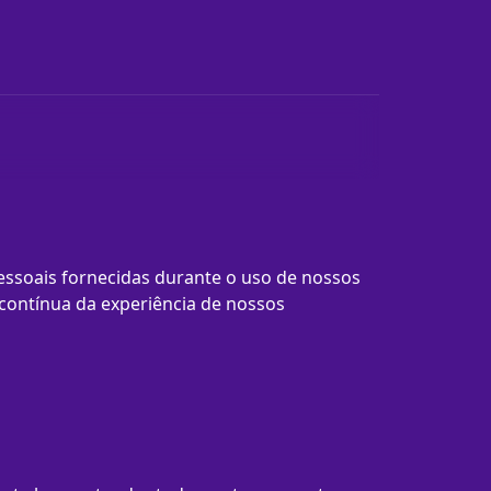
essoais fornecidas durante o uso de nossos
 contínua da experiência de nossos