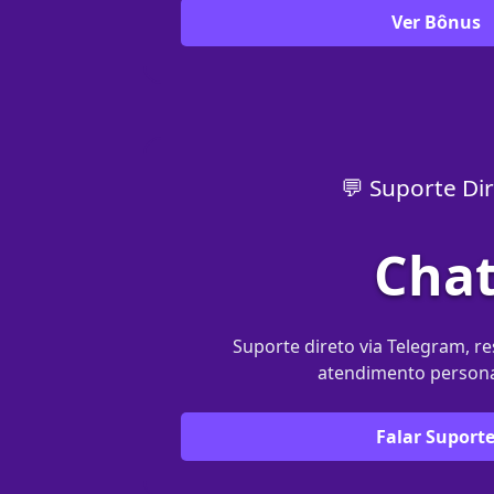
Ver Bônus
💬 Suporte Di
Cha
Suporte direto via Telegram, r
atendimento persona
Falar Suport