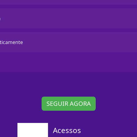
a
aticamente
SEGUIR AGORA
Acessos