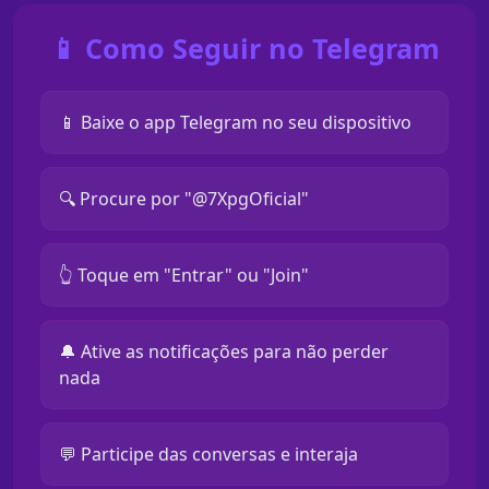
📱 Como Seguir no Telegram
📱 Baixe o app Telegram no seu dispositivo
🔍 Procure por "@7XpgOficial"
👆 Toque em "Entrar" ou "Join"
🔔 Ative as notificações para não perder
nada
💬 Participe das conversas e interaja