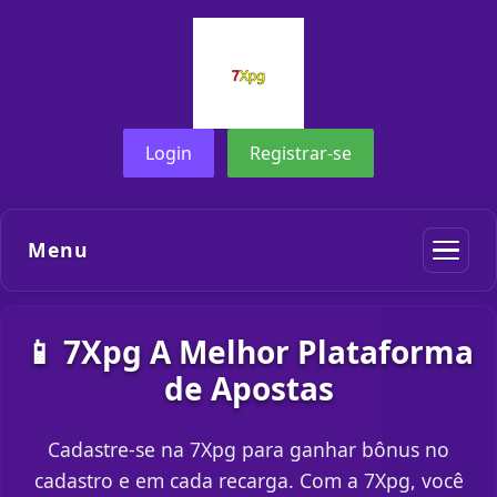
Login
Registrar-se
Menu
📱 7Xpg A Melhor Plataforma
de Apostas
Cadastre-se na 7Xpg para ganhar bônus no
cadastro e em cada recarga. Com a 7Xpg, você