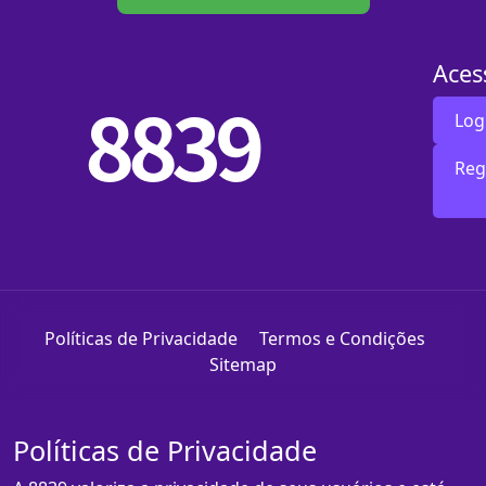
Aces
Log
Reg
Políticas de Privacidade
Termos e Condições
Sitemap
Políticas de Privacidade