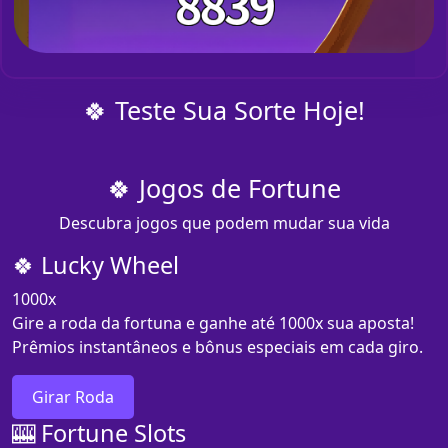
🍀 Teste Sua Sorte Hoje!
🍀 Jogos de Fortune
Descubra jogos que podem mudar sua vida
🍀 Lucky Wheel
1000x
Gire a roda da fortuna e ganhe até 1000x sua aposta!
Prêmios instantâneos e bônus especiais em cada giro.
Girar Roda
🎰 Fortune Slots