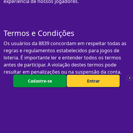
experiência de nossos jogadores.
Termos e Condições
Os usuários da 8839 concordam em respeitar todas as
regras e regulamentos estabelecidos para jogos de
loteria. É importante ler e entender todos os termos
antes de participar. A violação destes termos pode
resultar em penalizações ou na suspensão da conta.
X
Cadastre-se
Entrar