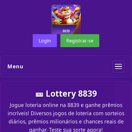
Login
Registrar-se
Menu
🎫 Lottery 8839
Jogue loteria online na 8839 e ganhe prêmios
incríveis! Diversos jogos de loteria com sorteios
diários, prêmios milionários e chances reais de
ganhar. Teste sua sorte agora!